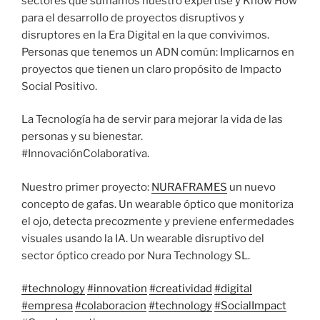
sectores que sumamos nuestro expertise y Know How
para el desarrollo de proyectos disruptivos y
disruptores en la Era Digital en la que convivimos.
Personas que tenemos un ADN común: Implicarnos en
proyectos que tienen un claro propósito de Impacto
Social Positivo.
La Tecnología ha de servir para mejorar la vida de las
personas y su bienestar.
#InnovaciónColaborativa.
Nuestro primer proyecto:
NURAFRAMES
un nuevo
concepto de gafas. Un wearable óptico que monitoriza
el ojo, detecta precozmente y previene enfermedades
visuales usando la IA. Un wearable disruptivo del
sector óptico creado por Nura Technology SL.
#technology
#innovation
#creatividad
#digital
#empresa
#colaboracion
#technology
#SocialImpact