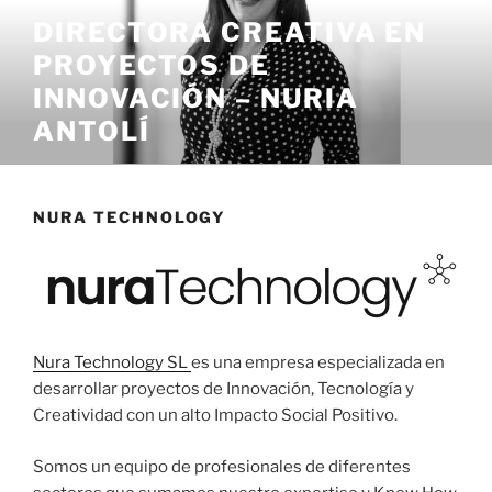
Saltar
DIRECTORA CREATIVA EN
al
PROYECTOS DE
contenido
INNOVACIÓN – NURIA
ANTOLÍ
NURA TECHNOLOGY
Nura Technol
ogy SL
es una empresa especializada en
desarrollar proyectos de Innovación, Tecnología y
Creatividad con un alto Impacto Social Positivo.
Somos un equipo de profesionales de diferentes